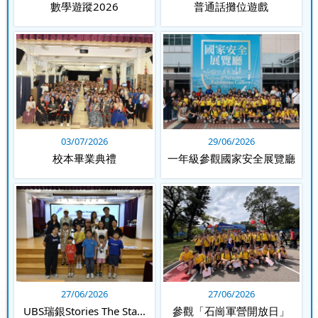
「資訊素養」海報設計比賽
賜豪躲避盤邀請賽2026
數學遊蹤2026
普通話攤位遊戲
09/07/2026
09/07/2026
03/07/2026
29/06/2026
機甲聯盟挑戰賽 - 灣仔及離
2025學而思盃全港數學奧林
校本畢業典禮
一年級參觀國家安全展覽廳
島區
匹克精英挑戰...
27/06/2026
27/06/2026
09/07/2026
09/07/2026
UBS瑞銀Stories The Sta...
參觀「石崗軍營開放日」
25-26扶輪盃躲避盤小學邀
25-26扶輪盃躲避盤小學邀