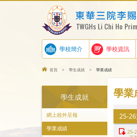
學校簡介
學校資訊
首頁
>
學生成就
>
學業成績
學業
學生成就
網上校外呈報
25-
學業成績
25