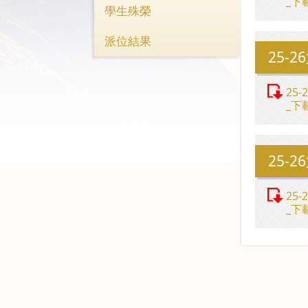
_下
學生殊榮
派位結果
25-
25
_下
25-
25
_下