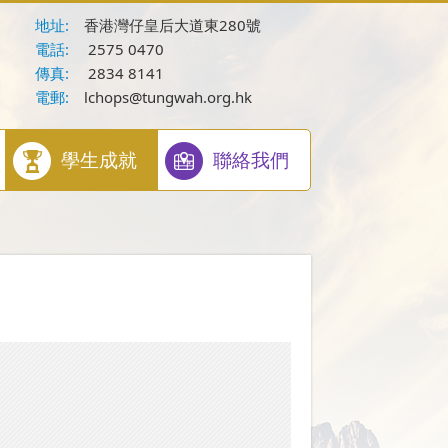
地址:
香港灣仔皇后大道東280號
電話:
2575 0470
傳真:
2834 8141
電郵:
lchops@tungwah.org.hk
學生成就
聯絡我們