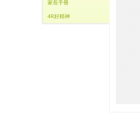
家長手冊
4R好精神