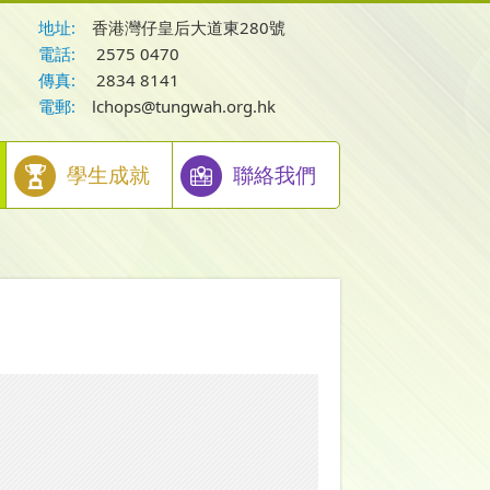
地址:
香港灣仔皇后大道東280號
電話:
2575 0470
傳真:
2834 8141
電郵:
lchops@tungwah.org.hk
學生成就
聯絡我們