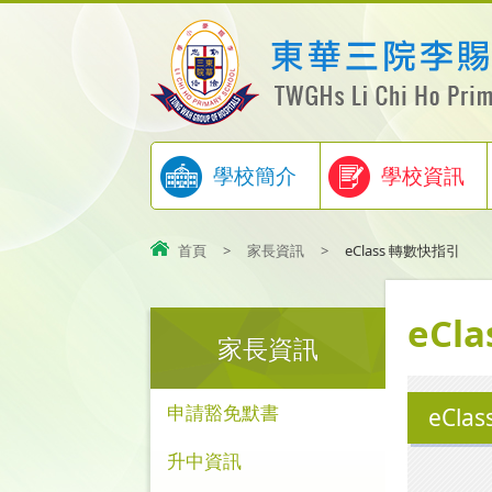
學校簡介
學校資訊
首頁
>
家長資訊
>
eClass 轉數快指引
eCl
家長資訊
申請豁免默書
eCla
升中資訊