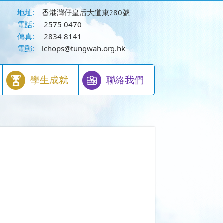
地址:
香港灣仔皇后大道東280號
電話:
2575 0470
傳真:
2834 8141
電郵:
lchops@tungwah.org.hk
學生成就
聯絡我們