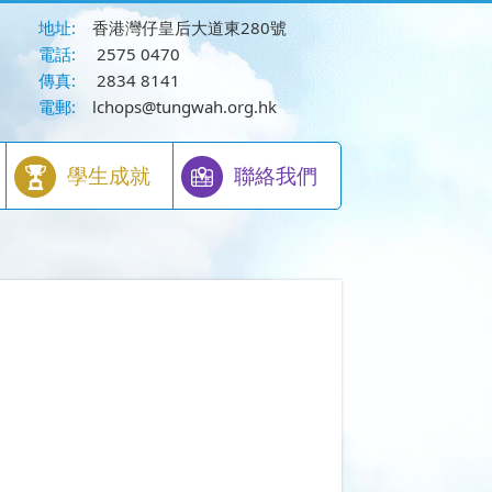
地址:
香港灣仔皇后大道東280號
電話:
2575 0470
傳真:
2834 8141
電郵:
lchops@tungwah.org.hk
學生成就
聯絡我們