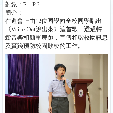
對象：
P.1-P.6
簡介：
在週會上由
12
位同學向全校同學唱出
《
Voice Out
說出來》這首歌，透過輕
鬆音樂和簡單舞蹈，宣傳和諧校園訊息
及實踐預防校園欺凌的工作。