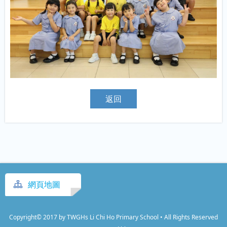
返回
網頁地圖
Copyright© 2017 by TWGHs Li Chi Ho Primary School • All Rights Reserved