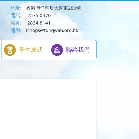
地址:
香港灣仔皇后大道東280號
電話:
2575 0470
傳真:
2834 8141
電郵:
lchops@tungwah.org.hk
學生成就
聯絡我們