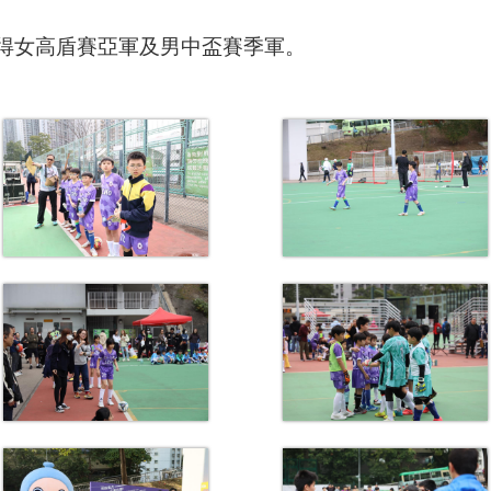
得女高盾賽亞軍及男中盃賽季軍。